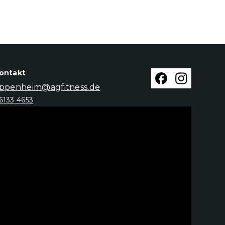
ontakt
ppenheim@agfitness.de
6133 4653