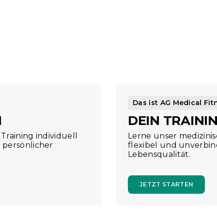
n
fundierten Konzept und wird von
ndheit steht dabei jederzeit im
Das ist AG Medical Fit
N
DEIN TRAININ
Training individuell
Lerne unser medizinis
 persönlicher
flexibel und unverbi
Lebensqualität.
JETZT STARTEN