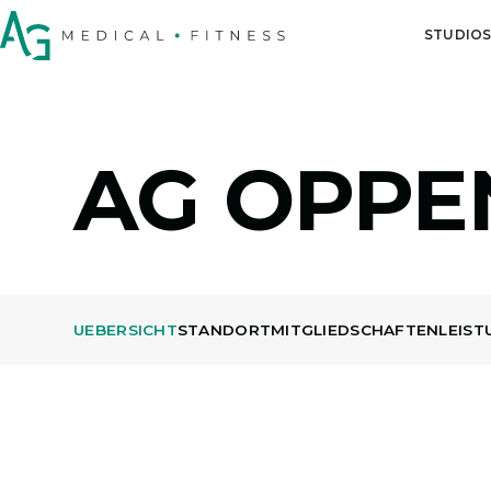
STUDIO
AG OPPE
UEBERSICHT
STANDORT
MITGLIEDSCHAFTEN
LEIST