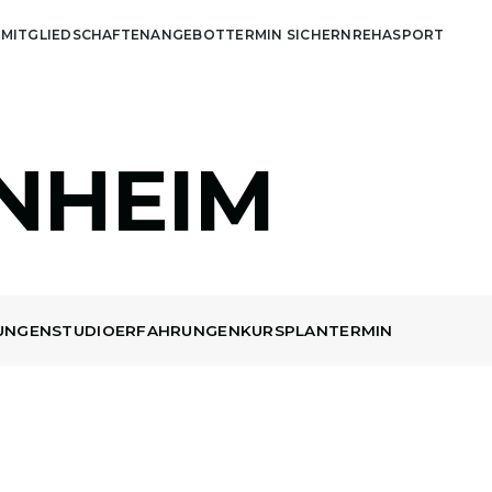
S
MITGLIEDSCHAFTEN
ANGEBOT
TERMIN SICHERN
REHASPORT
NHEIM
UNGEN
STUDIO
ERFAHRUNGEN
KURSPLAN
TERMIN