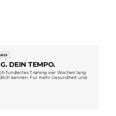
Dein persönl
Unser Team weist dich 
Du startest nie allein.
ness
G. DEIN TEMPO.
ch fundiertes Training vier Wochen lang
ndlich kennen. Für mehr Gesundheit und