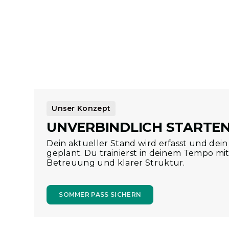
Ärztlich begleitet trainiere
Dein Training basiert auf einem medizinisch 
erfahrenen Fachkräften begleitet. Deine Gesu
Mittelpunkt.
Unser Konzept
UNVERBINDLICH STARTE
Dein aktueller Stand wird erfasst und dein 
geplant. Du trainierst in deinem Tempo mit
Betreuung und klarer Struktur.
SOMMER PASS SICHERN