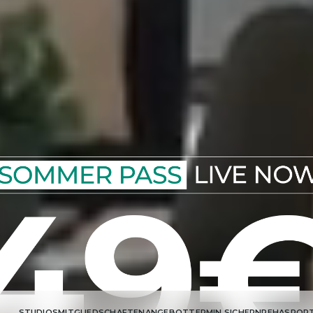
STUDIOS
MITGLIEDSCHAFTEN
ANGEBOT
TERMIN SICHERN
REHASPOR